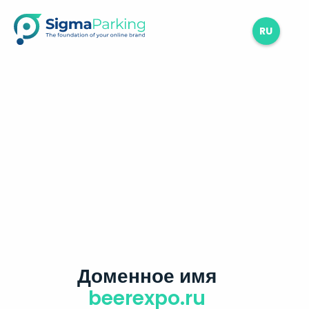
RU
Доменное имя
beerexpo.ru